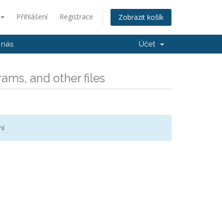
Přihlášení
Registrace
Zobrazit košík
 nás
Účet
ams, and other files
ní