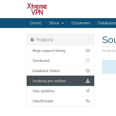
Domů
Store
Oznámení
Databáze 
So
Podpora
Moje support tickety
Portal H
Oznámení
Databáze řešení
Soubory pro stažení
Stav systému
Otevřít ticket