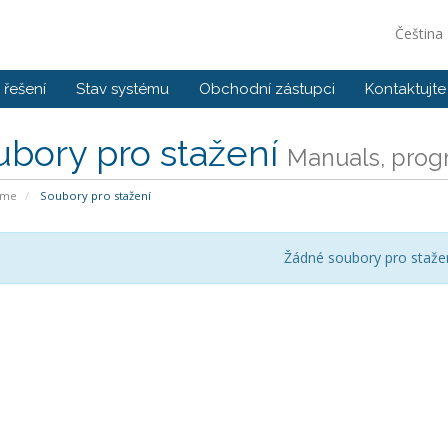
Čeština
řešení
Stav systému
Obchodní zástupci
Kontaktujte
ubory pro stažení
Manuals, progr
ome
Soubory pro stažení
Žádné soubory pro staže